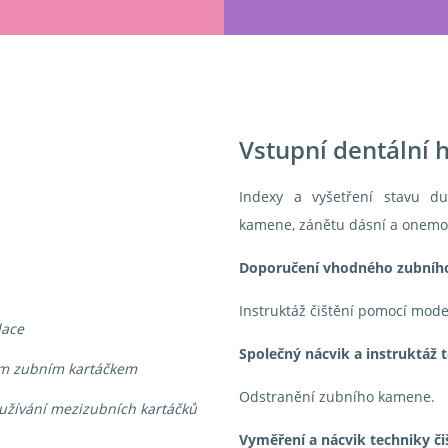
Vstupní dentální 
Indexy a vyšetření stavu dut
kamene, zánětu dásní a onem
Doporučení vhodného zubního
Instruktáž čištění pomocí mode
dace
Společný nácvik a instruktáž t
ným zubním kartáčkem
Odstranění zubního kamene.
oužívání mezizubních kartáčků
Vyměření a nácvik techniky či