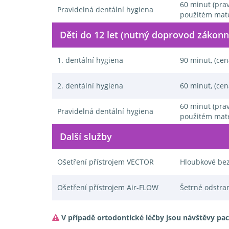
60 minut (prav
Pravidelná dentální hygiena
použitém mate
Děti do 12 let (nutný doprovod zákon
1. dentální hygiena
90 minut, (cen
2. dentální hygiena
60 minut, (cen
60 minut (prav
Pravidelná dentální hygiena
použitém mate
Další služby
Ošetření přístrojem VECTOR
Hloubkové bez
Ošetření přístrojem Air-FLOW
Šetrné odstra
V případě ortodontické léčby jsou návštěvy pac