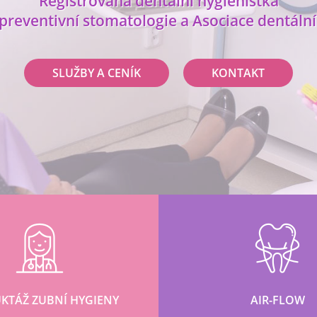
Registrovaná dentální hygienistka
 preventivní stomatologie a Asociace dentální
SLUŽBY A CENÍK
KONTAKT
KTÁŽ ZUBNÍ HYGIENY
AIR-FLOW