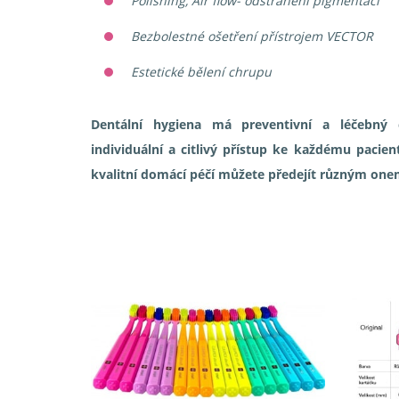
Polishing, Air flow- odstranění pigmentací
Bezbolestné ošetření přístrojem VECTOR
Estetické bělení chrupu
Dentální hygiena má preventivní a léčebný c
individuální a citlivý přístup ke každému pacien
kvalitní domácí péčí můžete předejít různým one