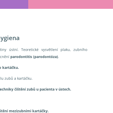
hygiena
iny ústní. Teoretické vysvětlení plaku, zubního
ocnění
parodontitis (parodontóza)
.
 kartáčku.
lu zubů a kartáčku.
echniky čištění zubů u pacienta v ústech.
štění mezizubními kartáčky.