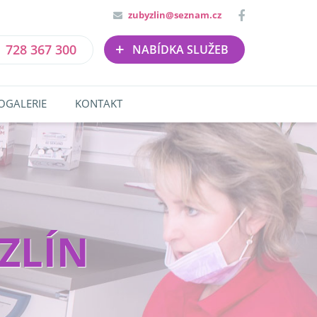
zubyzlin@seznam.cz
+
728 367 300
NABÍDKA SLUŽEB
OGALERIE
KONTAKT
ZLÍN