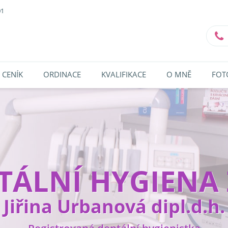
01
CENÍK
ORDINACE
KVALIFIKACE
O MNĚ
FOT
TÁLNÍ HYGIENA 
Jiřina Urbanová dipl.d.h.