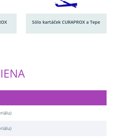
ROX
Sólo kartáček CURAPROX a Tepe
GIENA
riálu)
riálu)